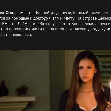
тик Фоллс вместе с Еленой и Джереми, Кэролайн начинает 
тся за помощью к доктору Фелл и Мэтту. На острове Дэймо
ет. Вместе, Дэймон и Ребекка узнают от Вона неожиданную
ет об оставшейся части плана Шейна. И наконец, когда Дэй
собственный план.