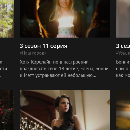
3 сезон 11 серия
3 се
«Наш город»
«Узы, 
и
Хотя Кэролайн не в настроении
Бонни
сти
праздновать своё 18-летие, Елена, Бонни
сны о 
и Мэтт устраивают ей небольшую
как мо
не
вечеринку в необычном месте. Дэймон и
Бонни
ор,
Стефан не согласны, как лучше
котор
справиться