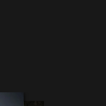
 врага. Бонни обращается к Эбби
мощью с трудным заклинанием.