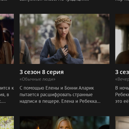
чему
выпускники перед началом года
событи
устраивают Ночи Развлечений.
насла
3 сезон 8 серия
3 се
«Обычные люди»
«Вечер
ится к
С помощью Елены и Бонни Аларик
В ноч
я, в
пытается расшифровать странные
Ребекк
.
надписи в пещере. Елена и Ребекка
это её
ввязываются в противостояние в стиле
вызыв
уда,
дрянных девчонок.
эмоции
Ребек