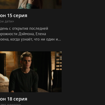
зон 15 серия
ои дети»
 день с открытия последней
орожности Дэймона, Елена
оена, когда узнаёт, что ни один из
 не соглашается с ней в том, как
олжны отреагировать на
еннюю
зон 18 серия
ство одного»