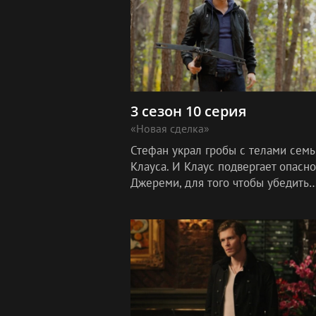
3 сезон 10 серия
«Новая сделка»
Стефан украл гробы с телами семь
Клауса. И Клаус подвергает опасно
Джереми, для того чтобы убедить
Дэймона и Елену в том, что никто 
находится в безопасности до тех п
пока