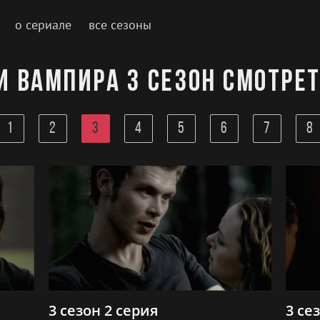
о сериале
все сезоны
 вампира 3 сезон смотре
1
2
3
4
5
6
7
8
3 сезон 2 серия
3 се