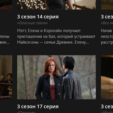
3 сезон 14 серия
3 се
«Опасные связи»
«Все м
Мэтт, Елена и Кэролайн получают
Начав
Елены
приглашения на бал, который устраивают
неост
авнем
Майклсоны — семья Древних. Елену
расстр
приглашает Эстер, Мэтта — Ребекка, а
друзей
соба
Кэролайн — Клаус. Дэймон и Стефан
они д
прихо
внутр
3 сезон 17 серия
3 се
«Прорыв»
«Убий