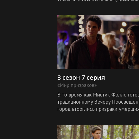
информацию, которая объяснит, по
его план не работает.
3 сезон 7 серия
«Мир призраков»
В то время как Мистик Фоллс готов
традиционному Вечеру Просвещени
город вторглись призраки умерших
После особо жестокой встречи с
озлобленным духом Мэйсона Локв
Дэйм