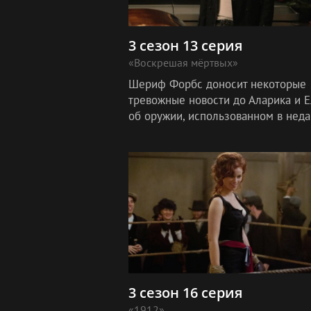
3 сезон 13 серия
«Воскрешая мёртвых»
Шериф Форбс доносит некоторые
тревожные новости до Аларика и 
об оружии, использованном в нед
убийстве. В набирающих обороты
поисках братьями Сальваторе спо
убить Кла
3 сезон 16 серия
«1912»