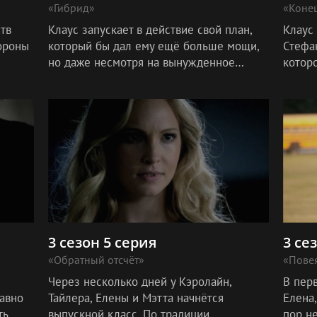
«Гибрид»
«Коне
тв
Клаус запускает в действие свой план,
Клаус 
тороны
который бы дал ему ещё больше мощи,
Стефа
но даже несмотря на вынужденное
котор
о
участие в нём оборотня Рея Саттона, всё
Клаус
не
идёт не так, как ожидал Клаус - со
3 сезон 5 серия
3 се
«Обратный отсчёт»
«Пове
Через несколько дней у Кэролайн,
В пер
давно
Тайлера, Елены и Мэтта начнётся
Елена,
ть
выпускной класс. По традиции
пор не