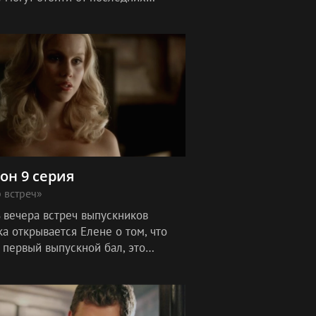
й, в то время как Тайлер всем
ждается.
зон 9 серия
 встреч»
ь вечера встреч выпускников
а открывается Елене о том, что
 первый выпускной бал, это
ает у Елены противоречивые
. Елена вонзает кинжал в спину
ке,