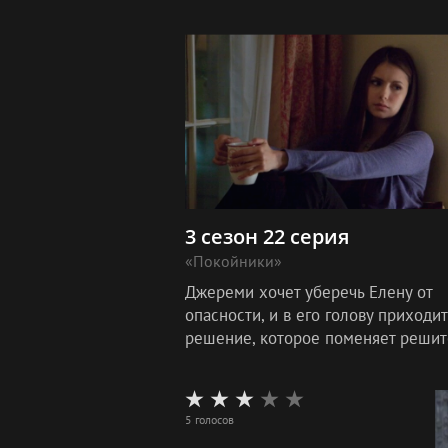
использовать его особенные
способности, чтобы выяснить
необходимую им инф
3 сезон 22 серия
«Покойники»
Джереми хочет уберечь Елену от
опасности, и в его голову приходит
решение, которое поменяет решит
всё. Живя последние два года в
странном фантастическом мире, Е
скучает по
5 голосов