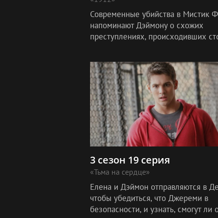
Современные убийства в Мистик 
напоминают Дэймону о схожих
преступлениях, происходивших ст
назад. Во флешбэках из 1912 года
Дэймон вспоминает прекрасную
вампиршу Сейдж, к
3 сезон 19 серия
«Тьма на сердце»
Елена и Дэймон отправляются в Де
чтобы убедиться, что Джереми в
безопасности, и узнать, смогут ли 