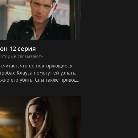
зон 12 серия
которые связывают»
 считает, что её повторяющиеся
гробах Клауса помогут ей узнать,
жно его убить. Сны также приводят
 к воссоединению с матерью, Эбби,
ую Бонни не видела уж