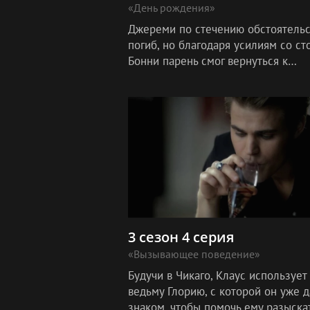
«День рождения»
Джереми по стечению обстоятельс
погиб, но благодаря усилиям со с
Бонни парень смог вернуться к
нормальной жизни. Друзья безумн
счастливы удаче юноши, но никто 
догадывае
3 сезон 4 серия
«Вызывающее поведение»
Будучи в Чикаго, Клаус использует
ведьму Глорию, с которой он уже 
знаком, чтобы помочь ему разыска