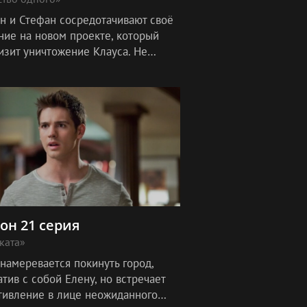
н и Стефан сосредотачивают своё
ние на новом проекте, который
изит уничтожение Клауса. Не
лясь, они подключают к этому
 Кэролайн и Мэтта.
зон 21 серия
ката»
намеревается покинуть город,
тив с собой Елену, но встречает
тивление в лице неожиданного