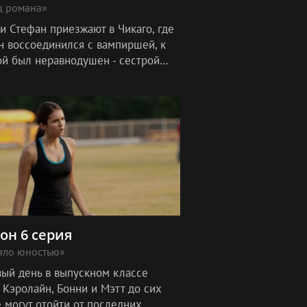
ц романа»
и Стефан приезжают в Чикаго, где
н воссоединился с вампиршей, к
ой был неравнодушен - сестрой
а Ребеккой.
зон 6 серия
яло юностью»
вый день в выпускном классе
 Кэролайн, Бонни и Мэтт до сих
 могут отойти от последних