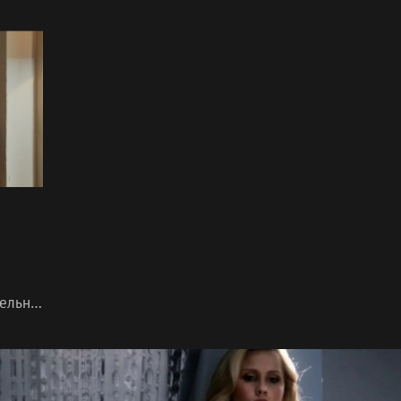
время пытаются выяснить, каким должен
нового
быть их следующий шаг.
за по
ельно
лена