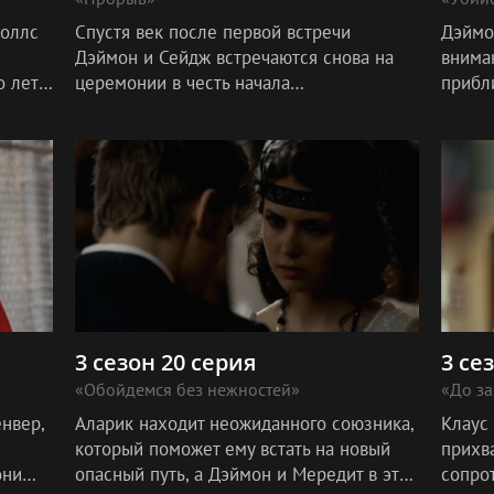
Фоллс
Спустя век после первой встречи
Дэймо
Дэймон и Сейдж встречаются снова на
внима
о лет
церемонии в честь начала
прибл
восстановления моста Викери. Дэймон
колеб
удивлён причиной возвращения Сейдж,
Елену,
но его радует р
3 сезон 20 серия
3 се
«Обойдемся без нежностей»
«До за
нвер,
Аларик находит неожиданного союзника,
Клаус 
который поможет ему встать на новый
прихва
они
опасный путь, а Дэймон и Мередит в это
сопро