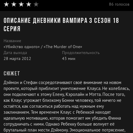
86 голосов
Описание Дневники вампира 3 сезон 18
серия
Название
«Убийство одного» / «The Murder of One»
Дата выхода
Продолжительность
28 марта 2012
43 мин
Сюжет
Дэймон и Стефан сосредотачивают своё внимание на новом
проекте, который приблизит уничтожение Клауса. Не колеблясь,
они подключают к этому Елену, Кэролайн и Мэтта. После того,
как Клаус угрожает близкому Бонни человеку, той ничего не
остаётся, как согласиться работать над нужным ему
заклинанием. Тем временем Клаус с Ребеккой находят
идеальную мотивацию, которая помогает им убедить Финна
сотрудничать с ними. Однако Ребекку больше волнует её
брутальный план мести Дэймону. Эмоциональное потрясение,