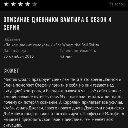
71 голос
Описание Дневники вампира 5 сезон 4
серия
Название
«По ком звонит колокол» / «For Whom the Bell Tolls»
Дата выхода
Продолжительность
23 октября 2013
43 мин
Сюжет
Мистик Фоллс празднует День памяти, а в это время Дэймон и
Елена помогают Стефану прийти в себя, но они теряют над
ситуацией контроль, и Елена отправляется в своё собственное
эмоциональное путешествие. Мэтт начинает искать ответ на то,
почему он потерял сознание. А Кэролайн прилагает все усилия,
чтобы узнать Джесси, своего нового друга. Джереми признаётся
Дэймону в том, что сильно того шокирует. Профессор Максфилд
начинает приводить свой план в действие, чем меняет всю
ситуацию.