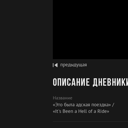
предыдущая
Описание Дневники
Название
«Это была адская поездка» /
«It's Been a Hell of a Ride»