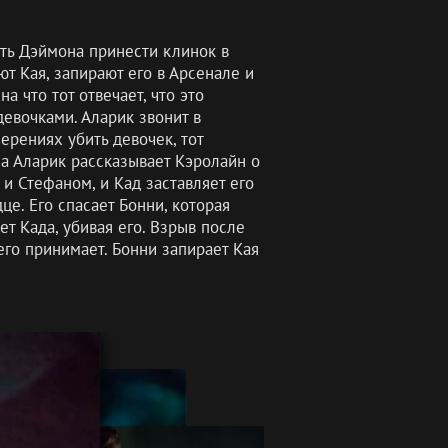
ить Дэймона принести клинок в
ют Кая, запирают его в Арсенале и
 что тот отвечает, что это
девочками. Аларик звонит в
мерениях убить девочек, тот
 а Аларик рассказывает Кэролайн о
 и Стефаном, и Кад заставляет его
е. Его спасает Бонни, которая
т Када, убивая его. Взрыв после
го принимает. Бонни запирает Кая