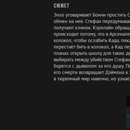
Сюжет
Энзо уговаривает Бонни простить С
обмен на неё. Стефан передумывает
получают клинок. Кэролайн обращае
происходит потому, что в Арсенале
колокол, чтобы ослабить Када, пока
перестаёт бить в колокол, а Кад п
планах открыть школу для таких де
выбирать между убийством Стефана 
борется с дьяволом за его душу. П
его смерти возвращает Дэймона к 
в тюремный мир навечно, но узнаёт