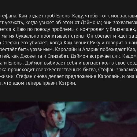
тефана. Кай отдаёт гроб Елены Каду, чтобы тот смог застав
 уезжать, когда узнаёт об этом от Дэймона; они захватыва
тся к Каю по поводу проблемы с контролем у близняшек, на
 магия буквально пропитывает стены. Он сбегает и идёт за 
 Стефан его убивает; когда Кай звонит Рику и говорит о на
ерестаёт быть уязвимым. Кэролайн и Аларик побеждают Кая,
тей, как Джозетта и Элизабет. Дэймон встречается с Кадом
и Елены. Дэймон выбирает себя и вонзает кол в своё сердц
ока происходит сверхъестественная битва, Стефан закалывае
жизни. Стефан снова делает предложение Кэролайн, и она е
, что адом теперь правит Кэтрин.