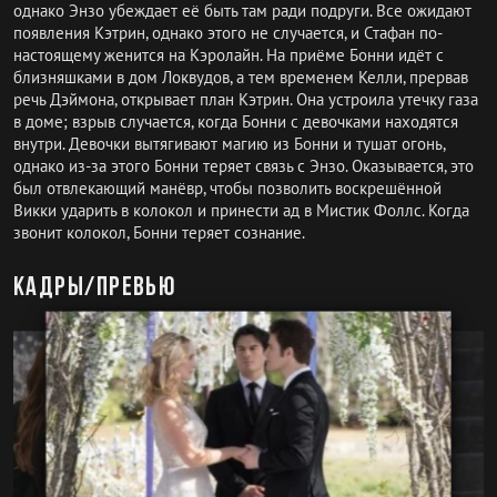
однако Энзо убеждает её быть там ради подруги. Все ожидают
появления Кэтрин, однако этого не случается, и Стафан по-
настоящему женится на Кэролайн. На приёме Бонни идёт с
близняшками в дом Локвудов, а тем временем Келли, прервав
речь Дэймона, открывает план Кэтрин. Она устроила утечку газа
в доме; взрыв случается, когда Бонни с девочками находятся
внутри. Девочки вытягивают магию из Бонни и тушат огонь,
однако из-за этого Бонни теряет связь с Энзо. Оказывается, это
был отвлекающий манёвр, чтобы позволить воскрешённой
Викки ударить в колокол и принести ад в Мистик Фоллс. Когда
звонит колокол, Бонни теряет сознание.
Кадры/превью