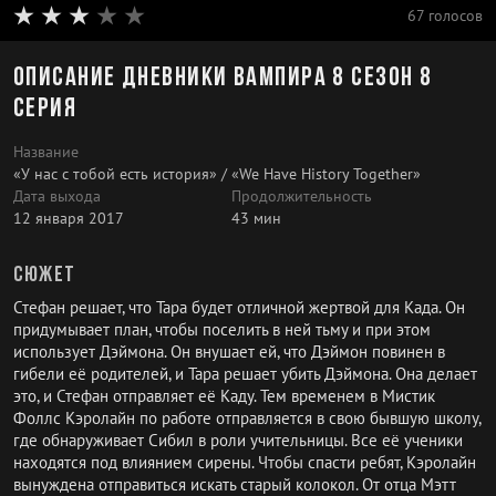
67 голосов
Описание Дневники вампира 8 сезон 8
серия
Название
«У нас с тобой есть история» / «We Have History Together»
Дата выхода
Продолжительность
12 января 2017
43 мин
Сюжет
Стефан решает, что Тара будет отличной жертвой для Када. Он
придумывает план, чтобы поселить в ней тьму и при этом
использует Дэймона. Он внушает ей, что Дэймон повинен в
гибели её родителей, и Тара решает убить Дэймона. Она делает
это, и Стефан отправляет её Каду. Тем временем в Мистик
Фоллс Кэролайн по работе отправляется в свою бывшую школу,
где обнаруживает Сибил в роли учительницы. Все её ученики
находятся под влиянием сирены. Чтобы спасти ребят, Кэролайн
вынуждена отправиться искать старый колокол. От отца Мэтт